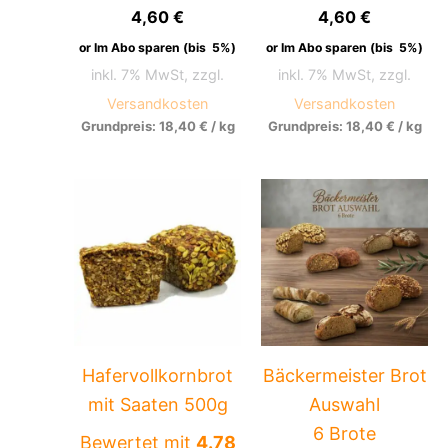
4,60
€
4,60
€
or Im Abo sparen (bis
5%
)
or Im Abo sparen (bis
5%
)
inkl. 7% MwSt, zzgl.
inkl. 7% MwSt, zzgl.
Versandkosten
Versandkosten
Grundpreis:
18,40
€
/
kg
Grundpreis:
18,40
€
/
kg
Hafervollkornbrot
Bäckermeister Brot
mit Saaten 500g
Auswahl
6 Brote
Bewertet mit
4.78