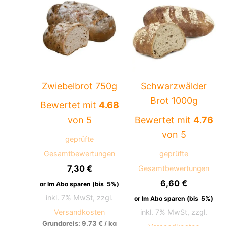
Zwiebelbrot 750g
Schwarzwälder
Brot 1000g
Bewertet mit
4.68
von 5
Bewertet mit
4.76
von 5
geprüfte
Gesamtbewertungen
geprüfte
7,30
€
Gesamtbewertungen
6,60
€
or Im Abo sparen (bis
5%
)
inkl. 7% MwSt, zzgl.
or Im Abo sparen (bis
5%
)
Versandkosten
inkl. 7% MwSt, zzgl.
Grundpreis:
9,73
€
/
kg