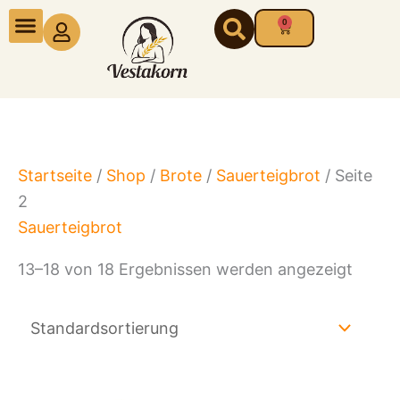
Zum
0
Warenkorb
Inhalt
springen
Startseite
/
Shop
/
Brote
/
Sauerteigbrot
/ Seite
2
Sauerteigbrot
13–18 von 18 Ergebnissen werden angezeigt