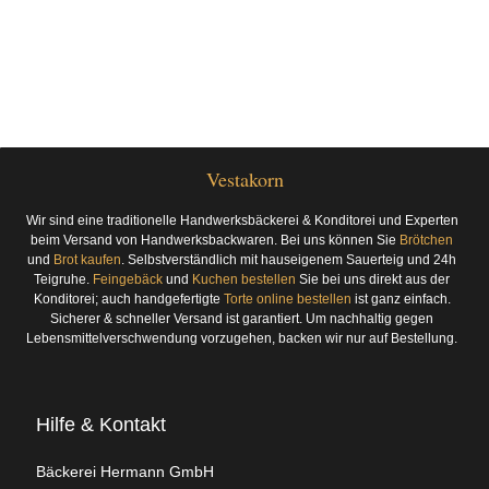
Vestakorn
Wir sind eine traditionelle Handwerksbäckerei & Konditorei und Experten
beim Versand von Handwerksbackwaren. Bei uns können Sie
Brötchen
und
Brot kaufen
. Selbstverständlich mit hauseigenem Sauerteig und 24h
Teigruhe.
Feingebäck
und
Kuchen bestellen
Sie bei uns direkt aus der
Konditorei; auch handgefertigte
Torte online bestellen
ist ganz einfach.
Sicherer & schneller Versand ist garantiert. Um nachhaltig gegen
Lebensmittelverschwendung vorzugehen, backen wir nur auf Bestellung.
Hilfe & Kontakt
Bäckerei Hermann GmbH