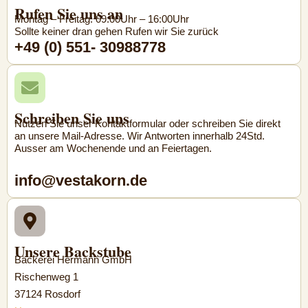
Rufen Sie uns an
Montag – Freitag: 09:00Uhr – 16:00Uhr
Sollte keiner dran gehen Rufen wir Sie zurück
+49 (0) 551- 30988778
Schreiben Sie uns
Nutzen Sie unser Kontaktformular oder schreiben Sie direkt
an unsere Mail-Adresse. Wir Antworten innerhalb 24Std.
Ausser am Wochenende und an Feiertagen.
info@vestakorn.de
Unsere Backstube
Bäckerei Hermann GmbH
Rischenweg 1
37124 Rosdorf