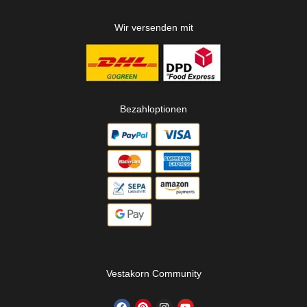
Wir versenden mit
Bezahloptionen
Vestakorn Community
F
P
I
Y