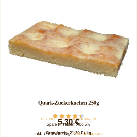
Quark-Zuckerkuchen 250g
Zum Produkt
5,30
€
GEPRÜFTE GESAMTBEWERTUNGEN
Spare mit einem Abo 5%
Grundpreis:
21,20
€
/
kg
inkl. 7% MwSt, zzgl.
Versandkosten