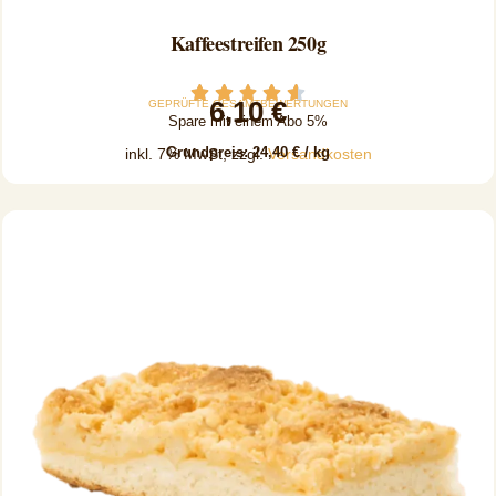
Kaffeestreifen 250g
Zum Produkt
6,10
€
GEPRÜFTE GESAMTBEWERTUNGEN
Spare mit einem Abo 5%
Grundpreis:
24,40
€
/
kg
inkl. 7% MwSt, zzgl.
Versandkosten