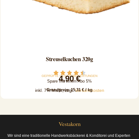
Streuselkuchen 320g
Zum Produkt
4,90
€
GEPRÜFTE GESAMTBEWERTUNGEN
Spare mit einem Abo 5%
Grundpreis:
15,31
€
/
kg
inkl. 7% MwSt, zzgl.
Versandkosten
Vestakorn
Wir sind eine traditionelle Handwerksbäckerei & Konditorei und Experten