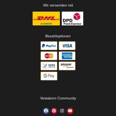
Wir versenden mit
Bezahloptionen
Vestakorn Community
F
P
I
Y
a
i
n
o