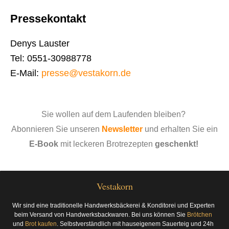
Pressekontakt
Denys Lauster
Tel: 0551-30988778
E-Mail:
presse@vestakorn.de
Sie wollen auf dem Laufenden bleiben?
Abonnieren Sie unseren
Newsletter
und erhalten Sie ein
E-Book
mit leckeren Brotrezepten
geschenkt!
Vestakorn
Wir sind eine traditionelle Handwerksbäckerei & Konditorei und Experten
beim Versand von Handwerksbackwaren. Bei uns können Sie
Brötchen
und
Brot kaufen
. Selbstverständlich mit hauseigenem Sauerteig und 24h