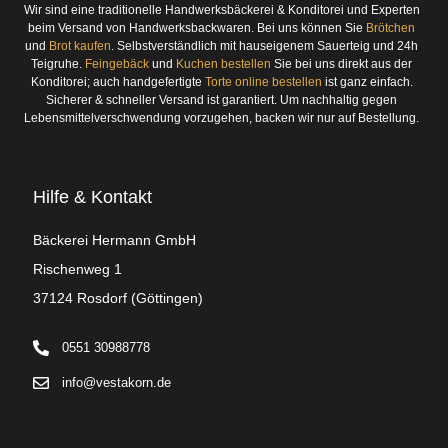
Wir sind eine traditionelle Handwerksbäckerei & Konditorei und Experten
beim Versand von Handwerksbackwaren. Bei uns können Sie
Brötchen
und
Brot kaufen
. Selbstverständlich mit hauseigenem Sauerteig und 24h
Teigruhe.
Feingebäck
und
Kuchen bestellen
Sie bei uns direkt aus der
Konditorei; auch handgefertigte
Torte online bestellen
ist ganz einfach.
Sicherer & schneller Versand ist garantiert. Um nachhaltig gegen
Lebensmittelverschwendung vorzugehen, backen wir nur auf Bestellung.
Hilfe & Kontakt
Bäckerei Hermann GmbH
Rischenweg 1
37124 Rosdorf (Göttingen)
0551 30988778
info@vestakorn.de