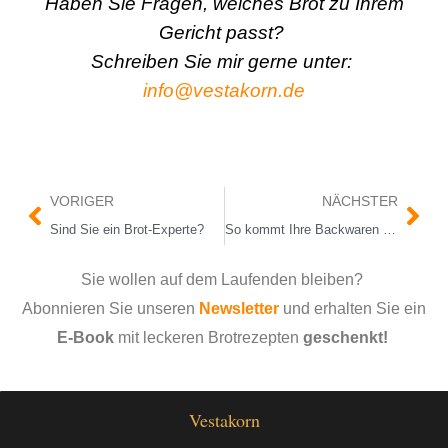
Haben Sie Fragen, welches Brot zu Ihrem
Gericht passt?
Schreiben Sie mir gerne unter:
info@vestakorn.de
Prev
Näc
VORIGER
NÄCHSTER
Sind Sie ein Brot-Experte?
So kommt Ihre Backwaren Bestellung noch vor Weihnachten an
Sie wollen auf dem Laufenden bleiben?
Abonnieren Sie unseren
Newsletter
und erhalten Sie ein
E-Book
mit leckeren Brotrezepten
geschenkt!
Vestakorn