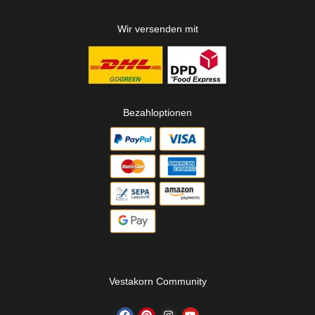
Wir versenden mit
Bezahloptionen
Vestakorn Community
F
P
I
Y