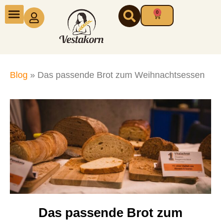
Zum
0
Warenkorb
Inhalt
springen
Blog
»
Das passende Brot zum Weihnachtsessen
Das passende Brot zum