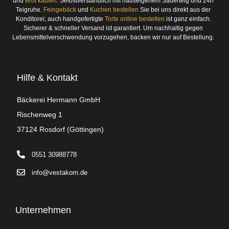
und
Brot kaufen
. Selbstverständlich mit hauseigenem Sauerteig und 24h
Teigruhe.
Feingebäck
und
Kuchen bestellen
Sie bei uns direkt aus der
Konditorei; auch handgefertigte
Torte online bestellen
ist ganz einfach.
Sicherer & schneller Versand ist garantiert. Um nachhaltig gegen
Lebensmittelverschwendung vorzugehen, backen wir nur auf Bestellung.
Hilfe & Kontakt
Bäckerei Hermann GmbH
Rischenweg 1
37124 Rosdorf (Göttingen)
0551 30988778
info@vestakorn.de
Unternehmen