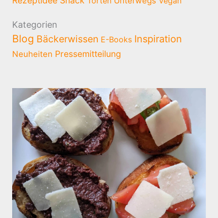
Rezeptidee
Snack
Torten
Unterwegs
Vegan
Kategorien
Blog
Bäckerwissen
Inspiration
E-Books
Pressemitteilung
Neuheiten
Seite
Seite
Seite