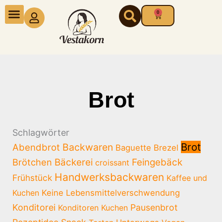
Zum
0
Warenkorb
Inhalt
springen
Brot
Schlagwörter
Brot
Backwaren
Abendbrot
Baguette
Brezel
Brötchen
Bäckerei
Feingebäck
croissant
Handwerksbackwaren
Frühstück
Kaffee und
Kuchen
Keine Lebensmittelverschwendung
Konditorei
Pausenbrot
Konditoren
Kuchen