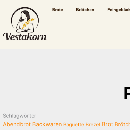
Zum
Brote
Brötchen
Feingebäc
Inhalt
springen
Schlagwörter
Brot
Backwaren
Abendbrot
Brötc
Baguette
Brezel