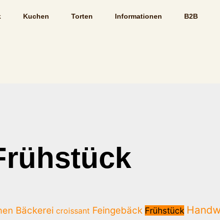
k
Kuchen
Torten
Informationen
B2B
Frühstück
Handw
hen
Bäckerei
Feingebäck
Frühstück
croissant