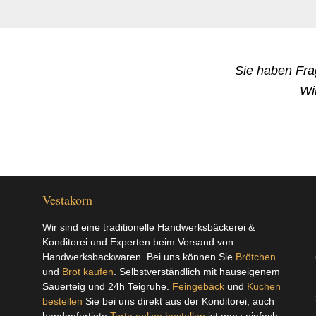
Sie haben Fr
Wi
Vestakorn
Wir sind eine traditionelle Handwerksbäckerei &
Konditorei und Experten beim Versand von
Handwerksbackwaren. Bei uns können Sie
Brötchen
und
Brot kaufen
. Selbstverständlich mit hauseigenem
Sauerteig und 24h Teigruhe.
Feingebäck
und
Kuchen
bestellen
Sie bei uns direkt aus der Konditorei; auch
handgefertigte
Torte online bestellen
ist ganz einfach.