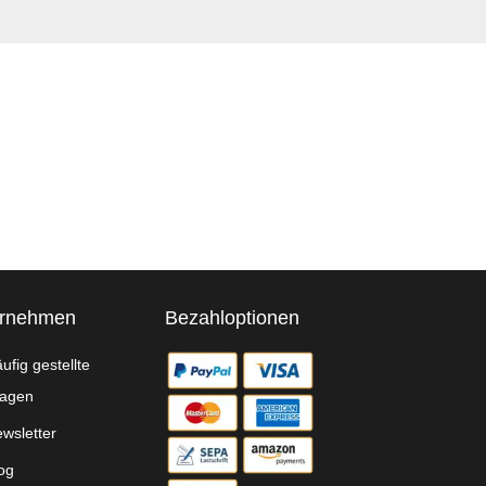
ernehmen
Bezahloptionen
ufig gestellte
agen
wsletter
og