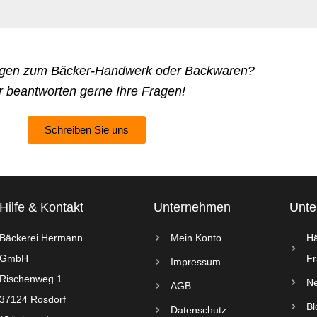
agen zum Bäcker-Handwerk oder Backwaren?
r beantworten gerne Ihre Fragen!
Schreiben Sie uns
Hilfe & Kontakt
Unternehmen
Unt
Bäckerei Hermann
Mein Konto
Hä
GmbH
Fr
Impressum
Rischenweg 1
Ne
AGB
37124 Rosdorf
Bl
Datenschutz