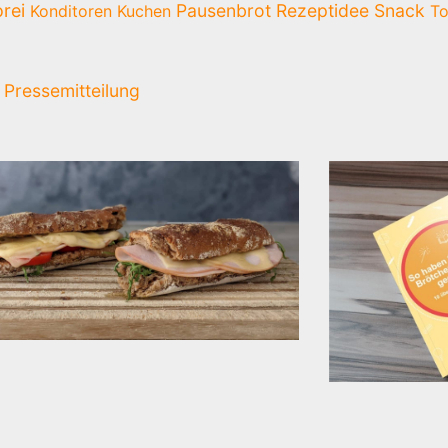
rei
Pausenbrot
Rezeptidee
Snack
Konditoren
Kuchen
To
Pressemitteilung