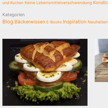
Kondito
und Kuchen
Keine Lebensmittelverschwendung
Kategorien
Blog
Bäckerwissen
Inspiration
E-Books
Neuheiten