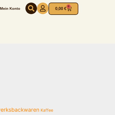
0
Warenkorb
Mein Konto
0,00
€
erksbackwaren
Kaffee