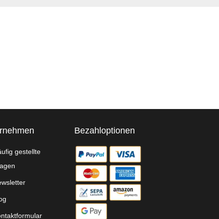
ernehmen
Bezahloptionen
ufig gestellte
agen
wsletter
og
ntaktformular