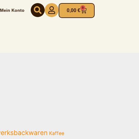
0
Warenkorb
Mein Konto
0,00
€
erksbackwaren
Kaffee