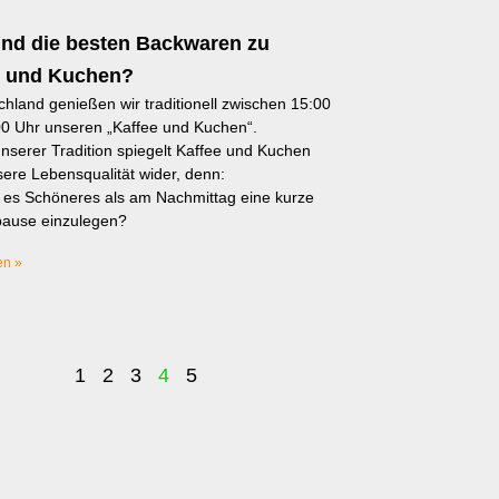
ind die besten Backwaren zu
e und Kuchen?
chland genießen wir traditionell zwischen 15:00
0 Uhr unseren „Kaffee und Kuchen“.
 unserer Tradition spiegelt Kaffee und Kuchen
ere Lebensqualität wider, denn:
 es Schöneres als am Nachmittag eine kurze
ause einzulegen?
en »
1
2
3
4
5