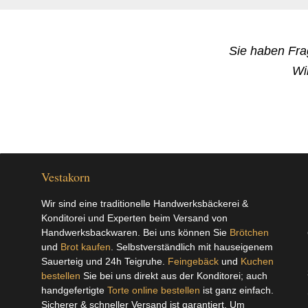
Sie haben Fr
Wi
Vestakorn
Wir sind eine traditionelle Handwerksbäckerei &
Konditorei und Experten beim Versand von
Handwerksbackwaren. Bei uns können Sie
Brötchen
und
Brot kaufen
. Selbstverständlich mit hauseigenem
Sauerteig und 24h Teigruhe.
Feingebäck
und
Kuchen
bestellen
Sie bei uns direkt aus der Konditorei; auch
handgefertigte
Torte online bestellen
ist ganz einfach.
Sicherer & schneller Versand ist garantiert. Um