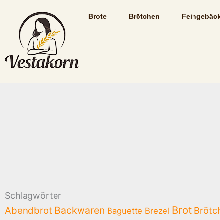
Zum
Brote
Brötchen
Feingebäc
Inhalt
springen
Schlagwörter
Brot
Backwaren
Abendbrot
Brötc
Baguette
Brezel